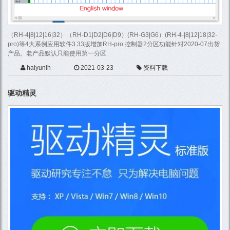
（RH-4|8|12|16|32）（RH-D1|D2|D6|D9）(RH-G3|G6）(RH-4-|8|12|18|32-
pro)等4大系例应用软件3.33版增加RH-pro 控制器2分区功能针对2020-07出货
产品。老产品默认只能使用第一分区
haiyunlh
2021-03-23
资料下载
驱动精灵